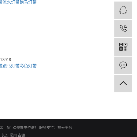
带
流水灯带
跑马灯带
1
8918
带
跑马灯带
彩色灯带
灯带厂家
, 欢迎来电咨询！
服务支持：
祥云平台
阳
长沙
常州
古镇