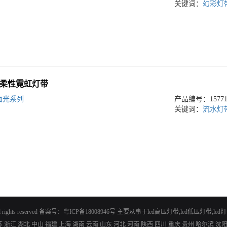
关键词：
幻彩灯
20灯柔性霓虹灯带
面光系列
产品编号：157717
关键词：
流水灯
ghts reserved 备案号：
粤ICP备18008946号
主要从事于
led高压灯带
,
led低压灯带
,
led
苏
浙江
湖北
中山
福建
上海
湖南
云南
山东
河北
河南
陕西
四川
重庆
贵州
哈尔滨
沈