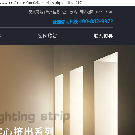
wwwroot/source/model/api.class.php on line 217
英文网站
|
热推信息
|
企业分站
|
网站地图
|
RSS
|
XML
400-882-9972
全国咨询热线
体
案例欣赏
联系俊昇