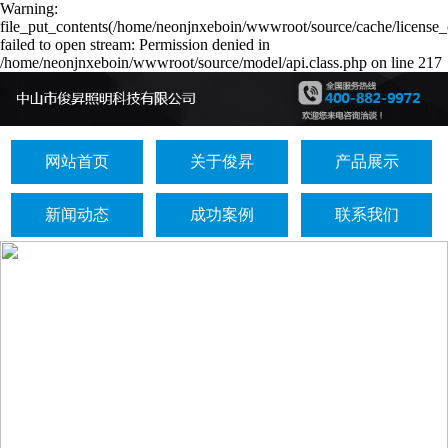
Warning:
file_put_contents(/home/neonjnxeboin/wwwroot/source/cache/license_
failed to open stream: Permission denied in
/home/neonjnxeboin/wwwroot/source/model/api.class.php on line 217
网站首页
关于俊昇
产品展示
新闻动态
成功案例
联系我们