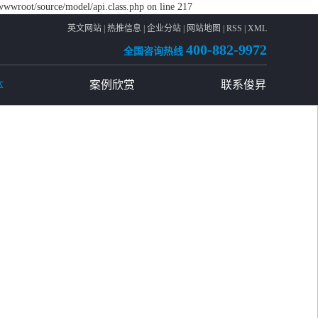
wwwroot/source/model/api.class.php on line 217
英文网站
|
热推信息
|
企业分站
|
网站地图
|
RSS
|
XML
400-882-9972
全国咨询热线
体
案例欣赏
联系俊昇